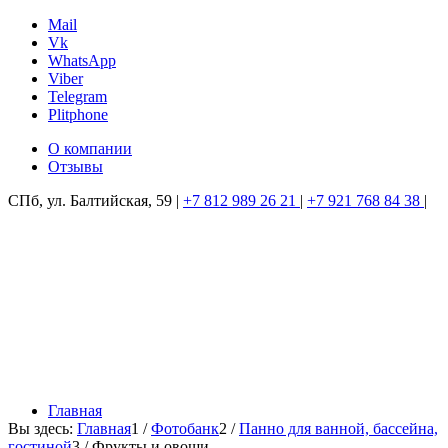
Mail
Vk
WhatsApp
Viber
Telegram
Plitphone
О компании
Отзывы
СПб, ул. Балтийская, 59
|
+7 812 989 26 21
|
+7 921 768 84 38
|
Главная
Вы здесь:
Главная
1
/
Фотобанк
2
/
Панно для ванной, бассейна,
гостиной
3
/
Фрукты и овощи