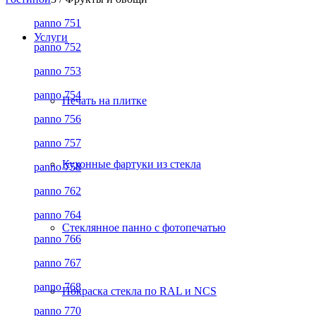
panno 751
Услуги
panno 752
panno 753
panno 754
Печать на плитке
panno 756
panno 757
Кухонные фартуки из стекла
panno 758
panno 762
panno 764
Стеклянное панно с фотопечатью
panno 766
panno 767
panno 768
Покраска стекла по RAL и NCS
panno 770