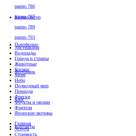
panno 786
panno 787
Калькулятор
panno 789
panno 793
Портфолио
Абстракция
Водопады
Города и страны
Животные
Космос
Фотобанк
Море
Небо
Подводный мир
Природа
Фрески
Блог
Фрукты и овощи
Фэнтези
Японские мотивы
Главная
Контакты
Услуги
Стоимость