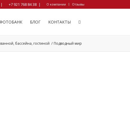
|
+7 921 768 84 38
|
О компании
Отзывы
ФОТОБАНК
БЛОГ
КОНТАКТЫ
 ванной, бассейна, гостиной
/
Подводный мир