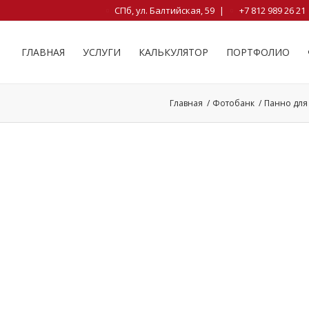
СПб, ул. Балтийская, 59
|
+7 812 989 26 21
ГЛАВНАЯ
УСЛУГИ
КАЛЬКУЛЯТОР
ПОРТФОЛИО
Главная
/
Фотобанк
/
Панно для