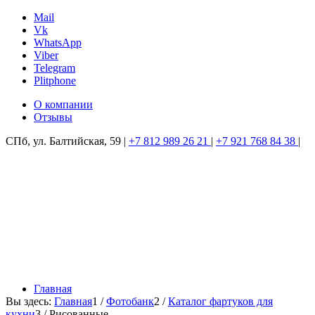
Mail
Vk
WhatsApp
Viber
Telegram
Plitphone
О компании
Отзывы
СПб, ул. Балтийская, 59
|
+7 812 989 26 21
|
+7 921 768 84 38
|
Главная
Вы здесь:
Главная
1
/
Фотобанк
2
/
Каталог фартуков для
кухни
3
/
Рисованные