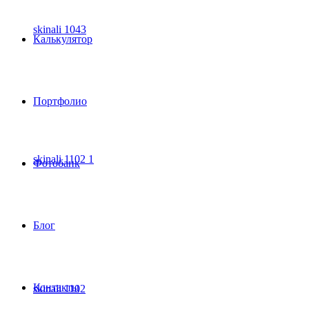
skinali 1043
Калькулятор
Портфолио
skinali 1102 1
Фотобанк
Блог
Контакты
skinali 1102